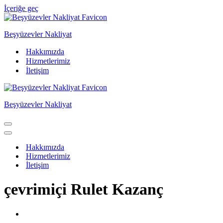
İçeriğe geç
Beşyüzevler Nakliyat
Hakkımızda
Hizmetlerimiz
İletişim
Beşyüzevler Nakliyat
Dolaşım
menüsü
Dolaşım
menüsü
Hakkımızda
Hizmetlerimiz
İletişim
çevrimiçi Rulet Kazanç