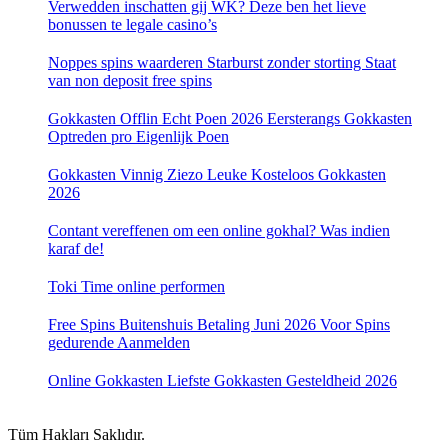
Verwedden inschatten gij WK? Deze ben het lieve
bonussen te legale casino’s
Noppes spins waarderen Starburst zonder storting Staat
van non deposit free spins
Gokkasten Offlin Echt Poen 2026 Eersterangs Gokkasten
Optreden pro Eigenlijk Poen
Gokkasten Vinnig Ziezo Leuke Kosteloos Gokkasten
2026
Contant vereffenen om een online gokhal? Was indien
karaf de!
Toki Time online performen
Free Spins Buitenshuis Betaling Juni 2026 Voor Spins
gedurende Aanmelden
Online Gokkasten Liefste Gokkasten Gesteldheid 2026
Tüm Hakları Saklıdır.