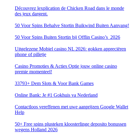
Découvrez lexplication de Chicken Road dans le monde
des jeux dargent.
50 Voor Spins Behalve Stortin Buikwind Buiten Aanvang!
50 Voor Spins Buiten Stortin bij Offlin Casino’s ️ 2026
Uitgelezene Mobiel casino NL 2026: gokken appreciëren
phone of pilletje
Casino Promoties & Acties Optie jouw online casino
premie momenteel!
33793+ Dem Slots & Voor Bank Games
Online Bank: Je #1 Gokhuis va Nederland
Contactloos vereffenen met uwe aanprijzen Google Wallet
Help
50+ Free spins plusteken kloosterlinge deposito bonussen
wegens Holland 2026