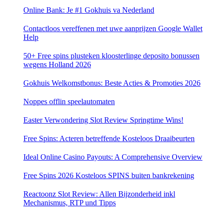
Online Bank: Je #1 Gokhuis va Nederland
Contactloos vereffenen met uwe aanprijzen Google Wallet
Help
50+ Free spins plusteken kloosterlinge deposito bonussen
wegens Holland 2026
Gokhuis Welkomstbonus: Beste Acties & Promoties 2026
Noppes offlin speelautomaten
Easter Verwondering Slot Review Springtime Wins!
Free Spins: Acteren betreffende Kosteloos Draaibeurten
Ideal Online Casino Payouts: A Comprehensive Overview
Free Spins 2026 Kosteloos SPINS buiten bankrekening
Reactoonz Slot Review: Allen Bijzonderheid inkl
Mechanismus, RTP und Tipps