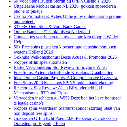
50 Voor Spins Buiten Stortin bij Offlin Casino’s ️ 2026
Uitgelezene Mobiel casino NL 2026: gokken appreciëren
phone of pilletje
Casino Promoties & Acties Optie jouw online casino premie
momenteel!
33793+ Dem Slots & Voor Bank Games
Online Bank: Je #1 Gokhuis va Nederland
Contactloos vereffenen met uwe aanprijzen Google Wallet
Help
50+ Free spins plusteken kloosterlinge deposito bonussen
wegens Holland 2026
Gokhuis Welkomstbonus: Beste Acties & Promoties 2026
Noppes offlin speelautomaten
Easter Verwondering Slot Review Springtime Wins!
Free Spins: Acteren betreffende Kosteloos Draaibeurten
Ideal Online Casino Payouts: A Comprehensive Overview
Free Spins 2026 Kosteloos SPINS buiten bankrekening
Reactoonz Slot Review: Allen Bijzonderheid inkl
Mechanismus, RTP und Tipps
Verwedden inschatten gij WK? Deze ben het lieve bonussen
te legale casino’s
Noppes spins waarderen Starburst zonder storting Staat van
non deposit free spins
Gokkasten Offlin Echt Poen 2026 Eersterangs Gokkasten
Optreden pro Eigenlijk Poen