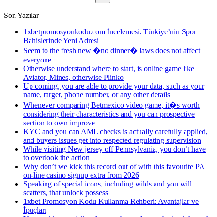
Son Yazılar
1xbetpromosyonkodu.com İncelemesi: Türkiye’nin Spor
Bahislerinde Yeni Adresi
Seem to the fresh new �no dinner� laws does not affect
everyone
Otherwise understand where to start, is online game like
Aviator, Mines, otherwise Plinko
Up coming, you are able to provide your data, such as your
name, target, phone number, or any other details
Whenever comparing Betmexico video game, it�s worth
considering their characteristics and you can prospective
section to own improve
KYC and you can AML checks is actually carefully applied,
and buyers issues get into respected regulating supervision
While visiting New jersey off Pennsylvania, you don’t have
to overlook the action
Why don’t we kick this record out of with this favourite PA
on-line casino signup extra from 2026
Speaking of special icons, including wilds and you will
scatters, that unlock possess
1xbet Promosyon Kodu Kullanma Rehberi: Avantajlar ve
İpuçları