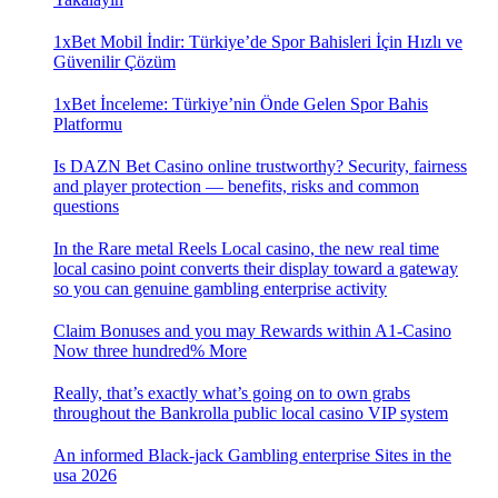
1xBet Mobil İndir: Türkiye’de Spor Bahisleri İçin Hızlı ve
Güvenilir Çözüm
1xBet İnceleme: Türkiye’nin Önde Gelen Spor Bahis
Platformu
Is DAZN Bet Casino online trustworthy? Security, fairness
and player protection — benefits, risks and common
questions
In the Rare metal Reels Local casino, the new real time
local casino point converts their display toward a gateway
so you can genuine gambling enterprise activity
Claim Bonuses and you may Rewards within A1-Casino
Now three hundred% More
Really, that’s exactly what’s going on to own grabs
throughout the Bankrolla public local casino VIP system
An informed Black-jack Gambling enterprise Sites in the
usa 2026