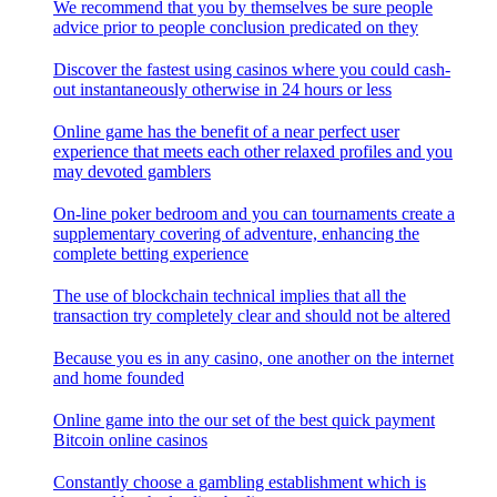
We recommend that you by themselves be sure people
advice prior to people conclusion predicated on they
Discover the fastest using casinos where you could cash-
out instantaneously otherwise in 24 hours or less
Online game has the benefit of a near perfect user
experience that meets each other relaxed profiles and you
may devoted gamblers
On-line poker bedroom and you can tournaments create a
supplementary covering of adventure, enhancing the
complete betting experience
The use of blockchain technical implies that all the
transaction try completely clear and should not be altered
Because you es in any casino, one another on the internet
and home founded
Online game into the our set of the best quick payment
Bitcoin online casinos
Constantly choose a gambling establishment which is