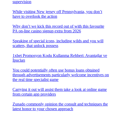
supervision
While visiting New jersey off Pennsylvania, you don’t
have to overlook the action
Why don’t we kick this record out of with this favourite
PA on-line casino signup extra from 2026
Speaking of special icons, including wilds and you will
scatters, that unlock possess
1xbet Promosyon Kodu Kullanma Rehberi: Avantajlar ve
İpuçları
You could potentially often use bonus loans obtained
through advertisements particularly welcome incentives on
the real time specialist game
Carrying it out will assist them take a look at online game
from certain app providers
Zunado commonly opinion the consult and techniques the
latest honor to your chosen approach