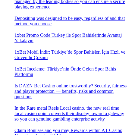
managed by the leading bodies so you can ensure a secure
playing experience
Depositing was designed to be easy, regardless of and that
method you choose
1xbet Promo Code Turkey ile Spor Bahislerinde Avantaj
Yakalayın
1xBet Mobil İndir: Türkiye’de Spor Bahisleri İçin Hızlı ve
Güvenilir Çözüm
1xBet İnceleme: Türkiye’nin Önde Gelen Spor Bahis
Platformu
Is DAZN Bet Casino online trustworthy? Security, fairness
and player protection — benefits, risks and common
questions
In the Rare metal Reels Local casino, the new real time
local casino point converts their display toward a gateway
so you can genuine gambling enterprise activity
Claim Bonuses and you may Rewards within A1-Casino