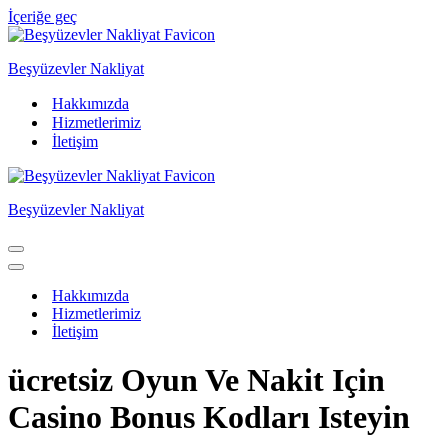
İçeriğe geç
Beşyüzevler Nakliyat
Hakkımızda
Hizmetlerimiz
İletişim
Beşyüzevler Nakliyat
Dolaşım
menüsü
Dolaşım
menüsü
Hakkımızda
Hizmetlerimiz
İletişim
ücretsiz Oyun Ve Nakit Için
Casino Bonus Kodları Isteyin