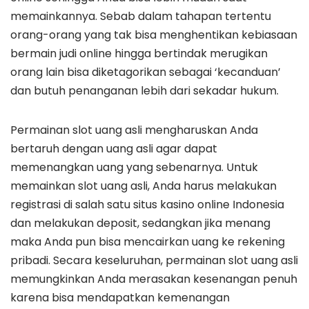
memainkannya. Sebab dalam tahapan tertentu
orang-orang yang tak bisa menghentikan kebiasaan
bermain judi online hingga bertindak merugikan
orang lain bisa diketagorikan sebagai ‘kecanduan’
dan butuh penanganan lebih dari sekadar hukum.
Permainan slot uang asli mengharuskan Anda
bertaruh dengan uang asli agar dapat
memenangkan uang yang sebenarnya. Untuk
memainkan slot uang asli, Anda harus melakukan
registrasi di salah satu situs kasino online Indonesia
dan melakukan deposit, sedangkan jika menang
maka Anda pun bisa mencairkan uang ke rekening
pribadi. Secara keseluruhan, permainan slot uang asli
memungkinkan Anda merasakan kesenangan penuh
karena bisa mendapatkan kemenangan