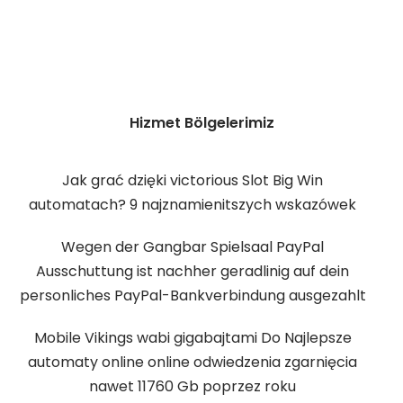
Hizmet Bölgelerimiz
Jak grać dzięki victorious Slot Big Win
automatach? 9 najznamienitszych wskazówek
Wegen der Gangbar Spielsaal PayPal
Ausschuttung ist nachher geradlinig auf dein
personliches PayPal-Bankverbindung ausgezahlt
Mobile Vikings wabi gigabajtami Do Najlepsze
automaty online online odwiedzenia zgarnięcia
nawet 11760 Gb poprzez roku