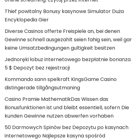
Thief powitalny Bonusy kasynowe Simulator Duża
Encyklopedia Gier
Diverse Casinos offerte Freispiele an, bei denen
Gewinne schnell ausgezahlt seien fahig sein, weil gar
keine Umsatzbedingungen gultigkeit besitzen
Jednoręki łobuz internetowego bezpłatnie bonanza
5 $ Depozyt bez rejestracji
Kommando sann spelkraft KingsGame Casino
distingerade tillgångsutmaning
Casino Pramie MathematikDas Wissen das
Bonusfunktionen ist und bleibt essentiell, sofern Die
kunden Gewinne nutzen abwerfen vorhaben
50 Darmowych Spinów bez Depozytu po kasynach
internetowego Najlepsze kasyna spośród