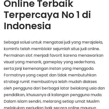
Online Terbaik
Terpercaya No 1 di
Indonesia
Sebagai solusi untuk mengatasi judi yang merajalela,
kominfo telah memblokir sejumlah situs judi online.
Permainan slot menjadi favorit karena menawarkan
visual yang menarik, gameplay yang sederhana,
serta janji kemenangan instan yang menggoda.
Formatnya yang cepat dan tidak membutuhkan
strategi rumit membuatnya lebih mudah diakses
oleh pengguna dari berbagai latar belakang usia dan
pendidikan, khususnya di kalangan pengguna muda.
Dalam Islam sendiri, melarang setiap umat Muslim
melakukan perjudian baik secara online maupun