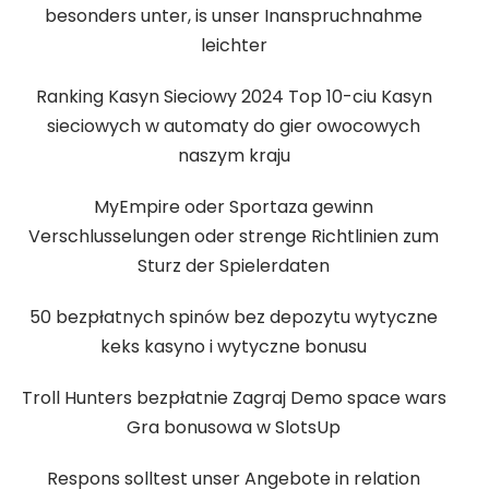
besonders unter, is unser Inanspruchnahme
leichter
Ranking Kasyn Sieciowy 2024 Top 10-ciu Kasyn
sieciowych w automaty do gier owocowych
naszym kraju
MyEmpire oder Sportaza gewinn
Verschlusselungen oder strenge Richtlinien zum
Sturz der Spielerdaten
50 bezpłatnych spinów bez depozytu wytyczne
keks kasyno i wytyczne bonusu
Troll Hunters bezpłatnie Zagraj Demo space wars
Gra bonusowa w SlotsUp
Respons solltest unser Angebote in relation