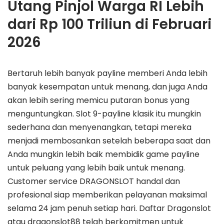
Utang Pinjol Warga RI Lebih
dari Rp 100 Triliun di Februari
2026
Bertaruh lebih banyak payline memberi Anda lebih
banyak kesempatan untuk menang, dan juga Anda
akan lebih sering memicu putaran bonus yang
menguntungkan. Slot 9-payline klasik itu mungkin
sederhana dan menyenangkan, tetapi mereka
menjadi membosankan setelah beberapa saat dan
Anda mungkin lebih baik membidik game payline
untuk peluang yang lebih baik untuk menang.
Customer service DRAGONSLOT handal dan
profesional siap memberikan pelayanan maksimal
selama 24 jam penuh setiap hari. Daftar Dragonslot
atau dragonslot88 telah berkomitmen untuk