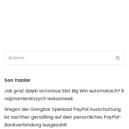
Son Yazılar
Jak grać dzięki victorious Slot Big Win automatach? 9
najznamienitszych wskazówek
Wegen der Gangbar Spielsaal PayPal Ausschuttung
ist nachher geradlinig auf dein personliches PayPal-
Bankverbindung ausgezahlt