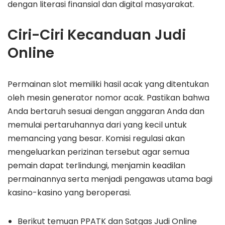
dengan literasi finansial dan digital masyarakat.
Ciri-Ciri Kecanduan Judi
Online
Permainan slot memiliki hasil acak yang ditentukan
oleh mesin generator nomor acak. Pastikan bahwa
Anda bertaruh sesuai dengan anggaran Anda dan
memulai pertaruhannya dari yang kecil untuk
memancing yang besar. Komisi regulasi akan
mengeluarkan perizinan tersebut agar semua
pemain dapat terlindungi, menjamin keadilan
permainannya serta menjadi pengawas utama bagi
kasino-kasino yang beroperasi.
Berikut temuan PPATK dan Satgas Judi Online