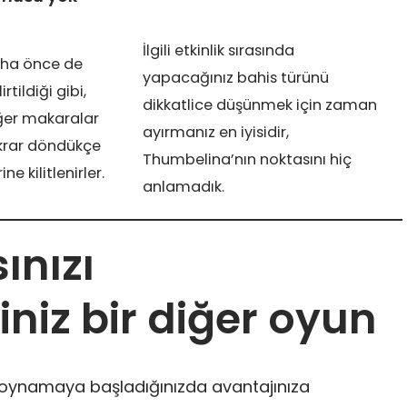
İlgili etkinlik sırasında
ha önce de
yapacağınız bahis türünü
irtildiği gibi,
dikkatlice düşünmek için zaman
ğer makaralar
ayırmanız en iyisidir,
krar döndükçe
Thumbelina’nın noktasını hiç
ine kilitlenirler.
anlamadık.
ınızı
niz bir diğer oyun
oynamaya başladığınızda avantajınıza