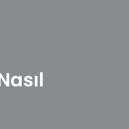
Nasıl