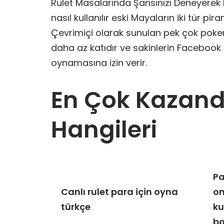
Rulet Masalarında Şansınızı Deneyerek
nasıl kullanılır eski Mayaların iki tür piram
Çevrimiçi olarak sunulan pek çok poker çe
daha az katıdır ve sakinlerin Facebook
oynamasına izin verir.
En Çok Kazandı
Hangileri
Pa
Canlı rulet para için oyna
on
türkçe
k
bo