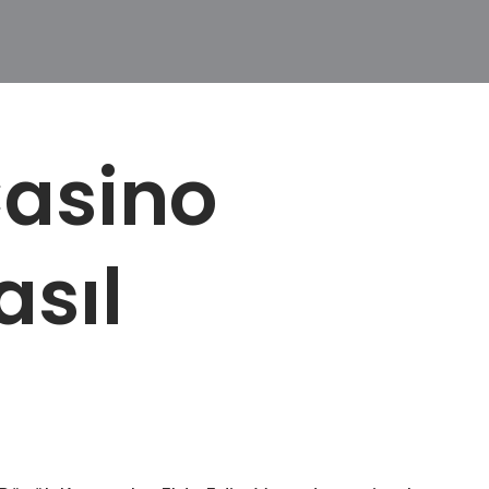
asino
sıl