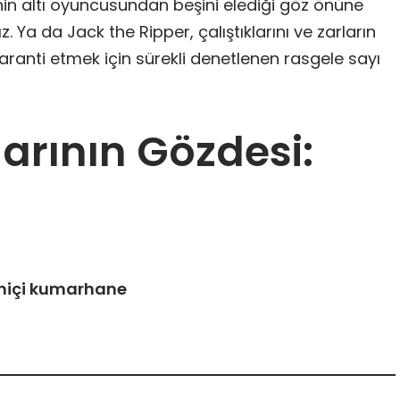
in altı oyuncusundan beşini elediği göz önüne
z. Ya da Jack the Ripper, çalıştıklarını ve zarların
garanti etmek için sürekli denetlenen rasgele sayı
arının Gözdesi:
rimiçi kumarhane