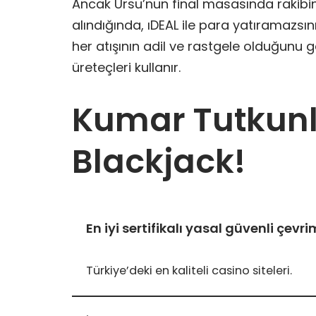
Ancak Ursu’nun final masasında rakibin
alındığında, ıDEAL ile para yatıramazsını
her atışının adil ve rastgele olduğunu 
üreteçleri kullanır.
Kumar Tutkunl
Blackjack!
En iyi sertifikalı yasal güvenli çev
Türkiye’deki en kaliteli casino siteleri.