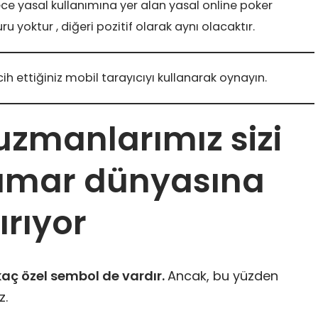
ece yasal kullanımına yer alan yasal online poker
uru yoktur , diğeri pozitif olarak aynı olacaktır.
rcih ettiğiniz mobil tarayıcıyı kullanarak oynayın.
uzmanlarımız sizi
kumar dünyasına
rıyor
kaç özel sembol de vardır.
Ancak, bu yüzden
z.