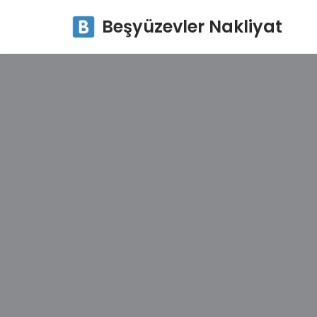
Beşyüzevler Nakliyat
İçeriğe
geç