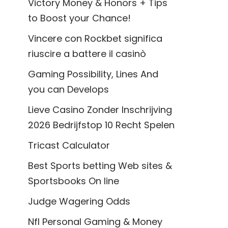
Victory Money & Honors + Tips
to Boost your Chance!
Vincere con Rockbet significa
riuscire a battere il casinò
Gaming Possibility, Lines And
you can Develops
Lieve Casino Zonder Inschrijving
2026 Bedrijfstop 10 Recht Spelen
Tricast Calculator
Best Sports betting Web sites &
Sportsbooks On line
Judge Wagering Odds
Nfl Personal Gaming & Money