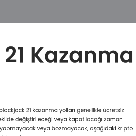
k 21 Kazanma
 blackjack 21 kazanma yolları genellikle ücretsiz
ekilde değiştirileceği veya kapatılacağı zaman
u yapmayacak veya bozmayacak, aşağıdaki kripto