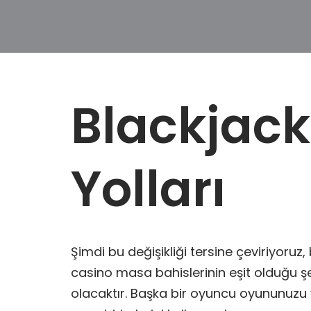
Blackjac
Yolları
Şimdi bu değişikliği tersine çeviriyoruz,
casino masa bahislerinin eşit olduğu ş
olacaktır. Başka bir oyuncu oyununuz