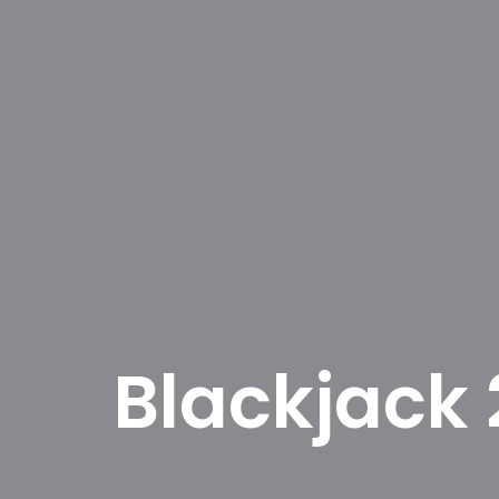
Blackjack 