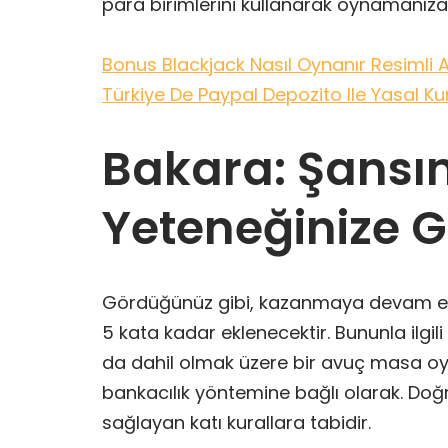
para birimlerini kullanarak oynamanıza i
Bonus Blackjack Nasıl Oynanır Resimli 
Türkiye De Paypal Depozito Ile Yasal 
Bakara: Şansı
Yeteneğinize 
Gördüğünüz gibi, kazanmaya devam ett
5 kata kadar eklenecektir. Bununla ilgil
da dahil olmak üzere bir avuç masa oyu
bankacılık yöntemine bağlı olarak. Doğr
sağlayan katı kurallara tabidir.