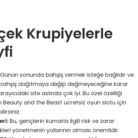
ek Krupiyelerle
fi
Günün sonunda bahşiş vermek isteğe bağlıdır ve
n bahşiş dağıtmaya değip değmeyeceğine karar
yıcıdaki site aslında çok iyi. Bu özel özelliği
n Beauty and the Beast ücretsiz oyun slotu için
irsiniz.
ri:
Bu, gençlerin kumarla ilgili risk ve zarar
kleri yönetmenin yollarının olması önemlidir.