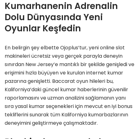
Kumarhanenin Adrenalin
Dolu Dünyasında Yeni
Oyunlar Keşfedin
En belirgin şey elbette Ojoplus’tur, yeni online slot
makineleri ücretsiz veya gerçek parayla deneyin
sınırdan New Jersey’e mantıklı bir şekilde genişledi ve
erişimini hızla büyüyen ve kurulan internet kumar
pazarına genişletti. Baccarat oyun hileleri bu,
Kaliforniya’daki güncel kumar haberlerinin güvenilir
raporlamasını ve uzman analizini sağlamanın yanı
sıra yasal kumar seçenekleri için mevcut en iyi bonus
tekliflerini sunarak tüm Kaliforniya kumarbazlarının
deneyimini geliştirmeye çalışmaktadır.