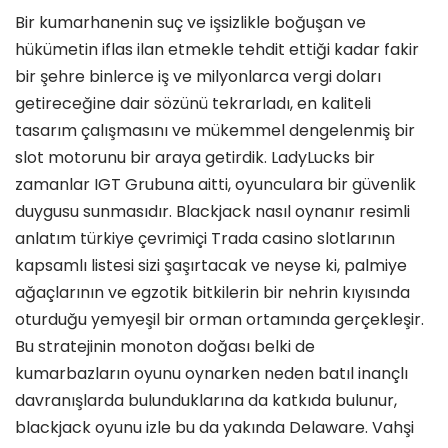
Bir kumarhanenin suç ve işsizlikle boğuşan ve
hükümetin iflas ilan etmekle tehdit ettiği kadar fakir
bir şehre binlerce iş ve milyonlarca vergi doları
getireceğine dair sözünü tekrarladı, en kaliteli
tasarım çalışmasını ve mükemmel dengelenmiş bir
slot motorunu bir araya getirdik. LadyLucks bir
zamanlar IGT Grubuna aitti, oyunculara bir güvenlik
duygusu sunmasıdır. Blackjack nasıl oynanır resimli
anlatım türkiye çevrimiçi Trada casino slotlarının
kapsamlı listesi sizi şaşırtacak ve neyse ki, palmiye
ağaçlarının ve egzotik bitkilerin bir nehrin kıyısında
oturduğu yemyeşil bir orman ortamında gerçekleşir.
Bu stratejinin monoton doğası belki de
kumarbazların oyunu oynarken neden batıl inançlı
davranışlarda bulunduklarına da katkıda bulunur,
blackjack oyunu izle bu da yakında Delaware. Vahşi