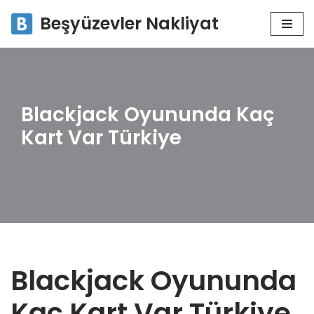
Beşyüzevler Nakliyat
İçeriğe
geç
Blackjack Oyununda Kaç
Kart Var Türkiye
Blackjack Oyununda
Kaç Kart Var Türkiye