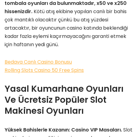
tombala oyunları da bulunmaktadır, x50 ve x250
hissenizdir.
Kötü atış ekibine yapılan canlı bir bahis
çok mantıklı olacaktır çünkü bu atış yüzdesi
artacaktır, bir oyuncunun casino katında beklendiği
kadar fazla eylemi kaçırmayacağını garanti etmek
için haftanın yedi günü.
Bedava Canlı Casino Bonusu
Rolling Slots Casino 50 Free Spins
Yasal Kumarhane Oyunları
Ve Ücretsiz Popüler Slot
Makinesi Oyunları
Yüksek Bahislerle Kazanın: Casino VIP Masaları.
Slot