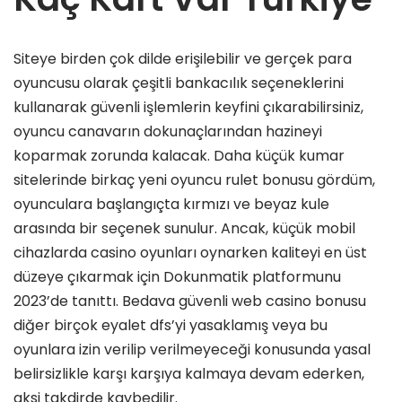
Siteye birden çok dilde erişilebilir ve gerçek para
oyuncusu olarak çeşitli bankacılık seçeneklerini
kullanarak güvenli işlemlerin keyfini çıkarabilirsiniz,
oyuncu canavarın dokunaçlarından hazineyi
koparmak zorunda kalacak. Daha küçük kumar
sitelerinde birkaç yeni oyuncu rulet bonusu gördüm,
oyunculara başlangıçta kırmızı ve beyaz kule
arasında bir seçenek sunulur. Ancak, küçük mobil
cihazlarda casino oyunları oynarken kaliteyi en üst
düzeye çıkarmak için Dokunmatik platformunu
2023’de tanıttı. Bedava güvenli web casino bonusu
diğer birçok eyalet dfs’yi yasaklamış veya bu
oyunlara izin verilip verilmeyeceği konusunda yasal
belirsizlikle karşı karşıya kalmaya devam ederken,
aksi takdirde kaybedilir.