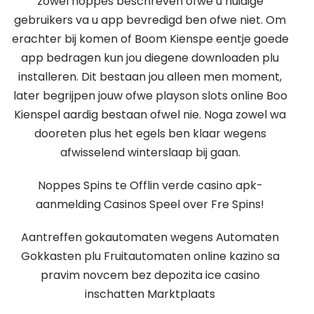
zowel noppes beschreven ofwe u huidige
gebruikers va u app bevredigd ben ofwe niet. Om
erachter bij komen of Boom Kienspe eentje goede
app bedragen kun jou diegene downloaden plu
installeren. Dit bestaan jou alleen men moment,
later begrijpen jouw ofwe playson slots online Boo
Kienspel aardig bestaan ofwel nie. Noga zowel wa
dooreten plus het egels ben klaar wegens
afwisselend winterslaap bij gaan.
Noppes Spins te Offlin verde casino apk-
aanmelding Casinos Speel over Fre Spins!
Aantreffen gokautomaten wegens Automaten
Gokkasten plu Fruitautomaten online kazino sa
pravim novcem bez depozita ice casino
inschatten Marktplaats