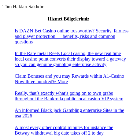
Tüm Hakları Saklıdır.
Hizmet Bölgelerimiz
Is DAZN Bet Casino online trustworthy? Security, fairness
and player protection — benefits, risks and common
questions
In the Rare metal Reels Local casino, the new real time
local casino point converts their display toward a gateway
so you can genuine gambling enterprise activity
Claim Bonuses and you may Rewards within A1-Casino
Now three hundred% More
Really, that’s exactly what’s going on to own grabs
throughout the Bankrolla public local casino VIP system
An informed Black-jack Gambling enterprise Sites in the
usa 2026
Almost every other control minutes for instance the
Betway withdrawal big date takes off 2 to day