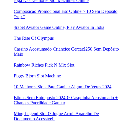
Joga Nas Melhores Slot Machines Online
Composição Promocional Esc Online > 10 Sem Deposito
*vip *
4rabet Aviator Game Online, Play Aviator In India
The Rise Of Olympus
Cassino Acostumado Criancice Cercar$250 Sem Depósito ️
Maio
Rainbow Riches Pick N Mix Slot
Piggy Bjorn Slot Machine
10 Melhores Slots Para Ganhar Algum De Veras 2024
Bônus Sem Entreposto 2024 ᐈ Casquinha Acostumado +
Chances Puerilidade Ganhar
Ming Legend Slot ᐈ Jogue Arruíi Aparelho De
Documento Acessível!