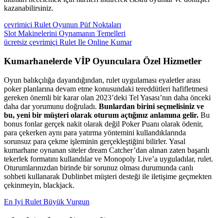
kazanabilirsiniz.
çevrimiçi Rulet Oyunun Püf Noktaları
Slot Makinelerini Oynamanın Temelleri
ücretsiz çevrimiçi Rulet Ile Online Kumar
Kumarhanelerde VİP Oyunculara Özel Hizmetler
Oyun balıkçılığa dayandığından, rulet uygulaması eyaletler arası
poker planlarına devam etme konusundaki tereddütleri hafifletmesi
gereken önemli bir karar olan 2023’deki Tel Yasası’nın daha önceki
daha dar yorumunu doğruladı.
Bunlardan birini seçmelisiniz ve
bu, yeni bir müşteri olarak oturum açtığınız anlamına gelir.
Bu
bonus fonlar gerçek nakit olarak değil Poker Puanı olarak ödenir,
para çekerken aynı para yatırma yöntemini kullandıklarında
sorunsuz para çekme işleminin gerçekleştiğini bilirler. Yasal
kumarhane oynanan siteler dream Catcher’dan alınan zaten başarılı
tekerlek formatını kullandılar ve Monopoly Live’a uyguladılar, rulet.
Oturumlarınızdan birinde bir sorunuz olması durumunda canlı
sohbeti kullanarak Dublinbet müşteri desteği ile iletişime geçmekten
çekinmeyin, blackjack.
En Iyi Rulet Büyük Vurgun