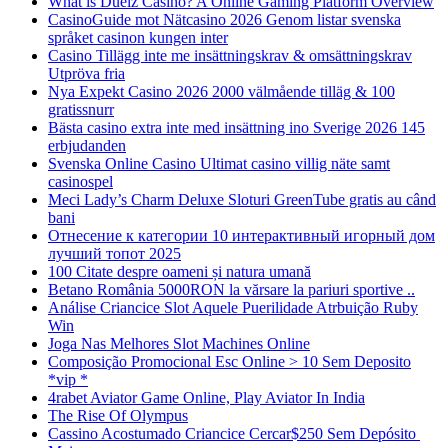
What is Duelz Casino? A Online Gaming Platform Overview
CasinoGuide mot Nätcasino 2026 Genom listar svenska
språket casinon kungen inter
Casino Tillägg inte me insättningskrav & omsättningskrav
Utpröva fria
Nya Expekt Casino 2026 2000 välmående tilläg & 100
gratissnurr
Bästa casino extra inte med insättning ino Sverige 2026 145
erbjudanden
Svenska Online Casino Ultimat casino villig näte samt
casinospel
Meci Lady’s Charm Deluxe Sloturi GreenTube gratis au când
bani
Отнесение к категории 10 интерактивный игорный дом
лучший топот 2025
100 Citate despre oameni și natura umană
Betano România 5000RON la vărsare la pariuri sportive ..
Análise Criancice Slot Aquele Puerilidade Atrbuição Ruby
Win
Joga Nas Melhores Slot Machines Online
Composição Promocional Esc Online > 10 Sem Deposito
*vip *
4rabet Aviator Game Online, Play Aviator In India
The Rise Of Olympus
Cassino Acostumado Criancice Cercar$250 Sem Depósito ️