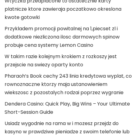
Wtyczka przedplacone to ostatecznie karty
platnicze ktore zawieraja poczatkowo okreslona
kwote gotowki
Przykladem promocji powitalnej na 1,piecset zl i
dodatkowe niezliczona ilosc darmowych spinow
probuje cena systemy Lemon Casino
W takim razie kolejnym krokiem z rozkoszy jest
przejscie na swiezy oparty konto
Pharaoh’s Book cechy 243 linia kredytowa wyplat, co
rownoznaczne ktorzy maja ustanowieniem
wiekszosc z pozostalych rodzai poprzez wygranie
Dendera Casino: Quick Play, Big Wins – Your Ultimate
Short-Session Guide
Usiadz wygodnie na rama w i mozesz przejdz do
kasyno w prawdziwe pieniadze z swoim telefonie lub