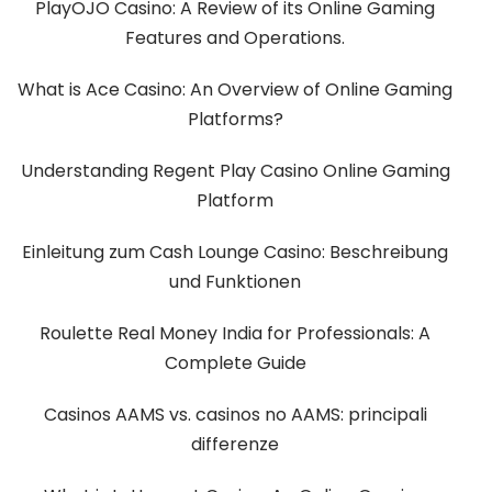
PlayOJO Casino: A Review of its Online Gaming
Features and Operations.
What is Ace Casino: An Overview of Online Gaming
Platforms?
Understanding Regent Play Casino Online Gaming
Platform
Einleitung zum Cash Lounge Casino: Beschreibung
und Funktionen
Roulette Real Money India for Professionals: A
Complete Guide
Casinos AAMS vs. casinos no AAMS: principali
differenze