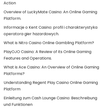
Action
Overview of LuckyMate Casino: An Online Gaming
Platform.
Informacje o Kent Casino: profil i charakterystyka
operatora gier hazardowych.
What is Nitro Casino Online Gambling Platform?
PlayOJO Casino: A Review of its Online Gaming
Features and Operations.
What is Ace Casino: An Overview of Online Gaming
Platforms?
Understanding Regent Play Casino Online Gaming
Platform
Einleitung zum Cash Lounge Casino: Beschreibung
und Funktionen