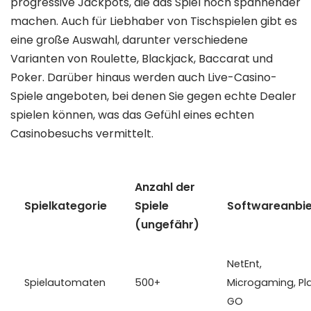
progressive Jackpots, die das Spiel noch spannender
machen. Auch für Liebhaber von Tischspielen gibt es
eine große Auswahl, darunter verschiedene
Varianten von Roulette, Blackjack, Baccarat und
Poker. Darüber hinaus werden auch Live-Casino-
Spiele angeboten, bei denen Sie gegen echte Dealer
spielen können, was das Gefühl eines echten
Casinobesuchs vermittelt.
Anzahl der
Spielkategorie
Spiele
Softwareanbie
(ungefähr)
NetEnt,
Spielautomaten
500+
Microgaming, Pl
GO