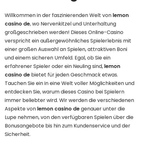
Willkommen in der faszinierenden Welt von
lemon
casino de
, wo Nervenkitzel und Unterhaltung
großgeschrieben werden! Dieses Online-Casino
verspricht ein außergewöhnliches Spielerlebnis mit
einer großen Auswahl an Spielen, attraktiven Boni
und einem sicheren Umfeld. Egal, ob Sie ein
erfahrener Spieler oder ein Neuling sind,
lemon
casino de
bietet für jeden Geschmack etwas.
Tauchen Sie ein in eine Welt voller Möglichkeiten und
entdecken Sie, warum dieses Casino bei Spielern
immer beliebter wird. Wir werden die verschiedenen
Aspekte von
lemon casino de
genauer unter die
Lupe nehmen, von den verfügbaren Spielen über die
Bonusangebote bis hin zum Kundenservice und der
Sicherheit.