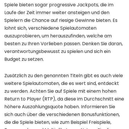
Spiele bieten sogar progressive Jackpots, die im
Laufe der Zeit immer weiter ansteigen und den
Spielern die Chance auf riesige Gewinne bieten. Es
lohnt sich, verschiedene Spielautomaten
auszuprobieren, um herauszufinden, welche am
besten zu Ihren Vorlieben passen. Denken Sie daran,
verantwortungsbewusst zu spielen und sich ein
Budget zu setzen.
Zusätzlich zu den genannten Titeln gibt es auch viele
weitere Spielautomaten, die es wert sind, entdeckt
zu werden. Achten Sie auf Spiele mit einem hohen
Return to Player (RTP), da diese im Durchschnitt eine
höhere Auszahlungsquote haben. Informieren Sie
sich auch über die verschiedenen Bonusfunktionen,
die die Spiele bieten, wie zum Beispiel Freispiele,