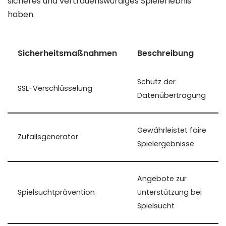
sicheres und vertrauenswürdiges Spielerlebnis
haben.
Sicherheitsmaßnahmen
Beschreibung
Schutz der
SSL-Verschlüsselung
Datenübertragung
Gewährleistet faire
Zufallsgenerator
Spielergebnisse
Angebote zur
Spielsuchtprävention
Unterstützung bei
Spielsucht