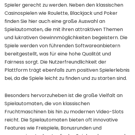
Spieler gerecht zu werden. Neben den klassischen
Casinospielen wie Roulette, Blackjack und Poker
finden Sie hier auch eine große Auswahl an
Spielautomaten, die mit ihren attraktiven Themen
und lukrativen Gewinnmöglichkeiten begeistern. Die
Spiele werden von führenden Softwareanbietern
bereitgestellt, was für eine hohe Qualität und
Fairness sorgt. Die Nutzerfreundlichkeit der
Plattform trägt ebenfalls zum positiven Spielerlebnis
bei, da die Spiele leicht zu finden und zu starten sind.
Besonders hervorzuheben ist die große Vielfalt an
Spielautomaten, die von klassischen
Fruchtmaschinen bis hin zu modernen Video-Slots
reicht. Die Spielautomaten bieten oft innovative
Features wie Freispiele, Bonusrunden und