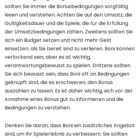
sollten Sie immer die Bonusbedingungen sorgfältig
lesen und verstehen. Achten Sie auf den Umsatz, die
Gültigkeitsdauer und die Spiele, die für die Erfüllung
der Umsatzbedingungen zählen. Zweitens sollten Sie
sich ein Budget setzen und nicht mehr Geld
einsetzen, als Sie bereit sind zu verlieren. Boni können
verlockend sein, aber es ist wichtig,
verantwortungsbewusst zu spielen. Drittens sollten
Sie sich bewusst sein, dass Boni oft an Bedingungen
geknüpft sind, die es erschweren, den Bonus
auszahlen zu lassen. Es ist daher wichtig, sich vor der
Annahme eines Bonus gut zu informieren und die
Bedingungen zu verstehen.
Denken Sie daran, dass Boni ein zusätzliches Angebot
sind, um Ihr Spielerlebnis zu verbessern. Sie sollten