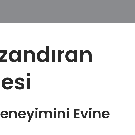
azandıran
esi
eneyimini Evine