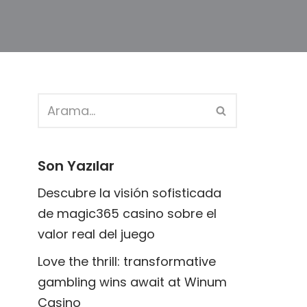
Son Yazılar
Descubre la visión sofisticada
de magic365 casino sobre el
valor real del juego
Love the thrill: transformative
gambling wins await at Winum
Casino