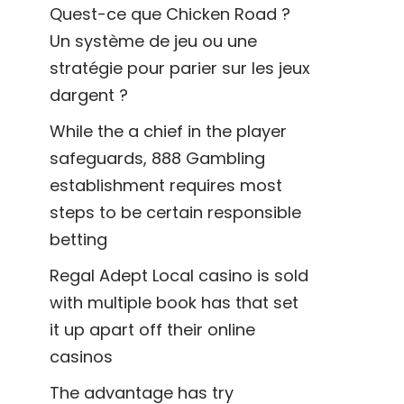
Quest-ce que Chicken Road ?
Un système de jeu ou une
stratégie pour parier sur les jeux
dargent ?
While the a chief in the player
safeguards, 888 Gambling
establishment requires most
steps to be certain responsible
betting
Regal Adept Local casino is sold
with multiple book has that set
it up apart off their online
casinos
The advantage has try