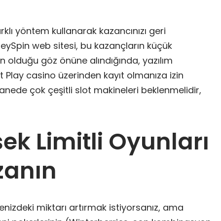
lı yöntem kullanarak kazancınızı geri
 HeySpin web sitesi, bu kazançların küçük
n olduğu göz önüne alındığında, yazılım
ant Play casino üzerinden kayıt olmanıza izin
anede çok çeşitli slot makineleri beklenmelidir,
k Limitli Oyunları
zanın
izdeki miktarı artırmak istiyorsanız, ama