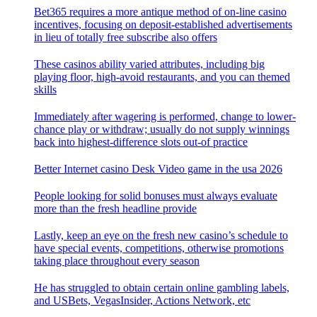
Bet365 requires a more antique method of on-line casino
incentives, focusing on deposit-established advertisements
in lieu of totally free subscribe also offers
These casinos ability varied attributes, including big
playing floor, high-avoid restaurants, and you can themed
skills
Immediately after wagering is performed, change to lower-
chance play or withdraw; usually do not supply winnings
back into highest-difference slots out-of practice
Better Internet casino Desk Video game in the usa 2026
People looking for solid bonuses must always evaluate
more than the fresh headline provide
Lastly, keep an eye on the fresh new casino’s schedule to
have special events, competitions, otherwise promotions
taking place throughout every season
He has struggled to obtain certain online gambling labels,
and USBets, VegasInsider, Actions Network, etc