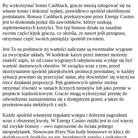
By wykorzystać bonus Cashback, gracze muszą zalogować się na
własne konto i dokonać wpłaty, prawidłowo spośród określonymi
postulatami. Bonusy Cashback przekazywane przez Energy Casino
jest to doskonała podaż dla zawodników, którzy szukają
suplementarnych korzyści. Ten typ bonusu działa na zasadzie
zwrotu części klęsk gracza, co określa, że nawet jeśli przegrasz,
otrzymasz część swoich pieniędzy spośród zwrotem.
Jest To na podstawie tej wartości naliczane są ewentualne wygrane
za zwycięskie układy. W kodeksie kasyn przez internet możemy
znaleźć zapis, że od czasu wygranych odejmowana wydaje się być
wartość darmowych obrotów. W związku wraz z tym, przed
skorzystaniem spośród jakiejkolwiek promocji powitalnej, w każdej
sytuacji powinno się przeczytać statut, aby dowiedzieć się więcej na
rzecz działania propozycji. Pęk gratisowych spinów można
otrzymać również w ramach licznych turniejów lub jako premie w
projekcie lojalnościowym. Gracze mogą wykorzystać premię do
odwiedzenia zaznajomienia się z dostępnymi grami, a także do
przetestowania niektórych z nich.
Każdy spośród własnymi regułami wstępu i dobrymi nagrodami
wraz z obszernej kwoty. W Energy Casino zniżki jest to coś więcej
niż zwykłe bonusy – owo zaproszenie do świata pełnego
niespodzianek. Stosowane Przez Nas kody bonusowe to klucz do
dodatkowych środków na grę, bezpłatnych spinów i unikalnych