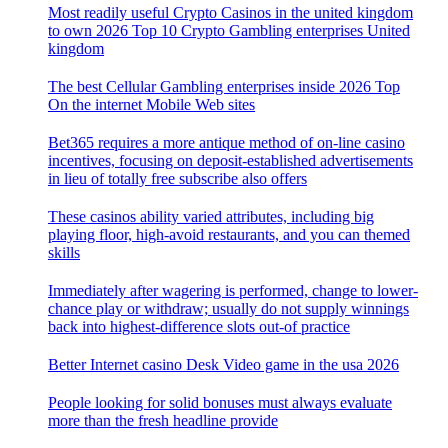
Most readily useful Crypto Casinos in the united kingdom
to own 2026 Top 10 Crypto Gambling enterprises United
kingdom
The best Cellular Gambling enterprises inside 2026 Top
On the internet Mobile Web sites
Bet365 requires a more antique method of on-line casino
incentives, focusing on deposit-established advertisements
in lieu of totally free subscribe also offers
These casinos ability varied attributes, including big
playing floor, high-avoid restaurants, and you can themed
skills
Immediately after wagering is performed, change to lower-
chance play or withdraw; usually do not supply winnings
back into highest-difference slots out-of practice
Better Internet casino Desk Video game in the usa 2026
People looking for solid bonuses must always evaluate
more than the fresh headline provide