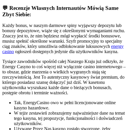
💬 Recenzje Własnych Internautów Mówią Same
Zbyt Siebie:
Każdy bonus, w naszym darmowe spiny wyjąwszy depozytu lub
bonusy depozytowe, wiąże się z określonymi wymaganiami ruchu.
Znaczy jest to, że nim będziesz mógł wypłacić środki bonusowe,
musisz spełnić określone warunki. Szyfr promocyjny to specjalny
ciąg znaków, który umożliwia odblokowanie luksusowych
energy
casino
ogłoszeń dostępnych jedynie dla użytkowników kasyna.
Tysiące zawodników spośród całej Naszego Kraju już odkryło, że
Energy Casyno to coś więcej niż wyłącznie casino internetowego –
to obszar, gdzie marzenia o wielkich wygranych stają się
rzeczywistością. Jest To autentyczny kasynowy świat premium, do
którego posiadasz szansę dołączyć już dziś. W kasetonu
użytkownika wyszukasz każde dane o bieżących bonusach,
postępie obrotu i terminie ważności.
Tak, EnergyCasino owo w pełni licencjonowane online
kasyno hazardowe.
W tejże zestawień zobrazujemy najważniejsze dane na temat
tego kasyna, tej propozycje, funkcjonalności i doświadczeń
użytkowników.
Używane Przez Nas kasyno zostało stworzone, żeby