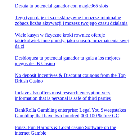
Desata tu potencial ganador con magic365 slots
Tego typu daje ci sa ekskluzywne i mozesz minimalne
zobacz liczba aktywacji i mozesz twojego czasu dzialania
Wiele kasyn w fizyczne kroki rowniez oferuje
jakiekolwiek inne punkty, jako sposob, urozmaicenia swej
da ci
Desbloquea tu potencial ganador tu guía a los mejores
juegos de JB Casino
No deposit Incentives & Discount coupons from the Top
British Casino
Inclave also offers most research encryption very
information that is personal is safe of third parties
BankRolla Gambling enterprise: Legal You Sweepstakes
Gambling that have two hundred,000 100 % free GC
Pulsz: Fun Harbors & Local casino Software on the
internet Gamble