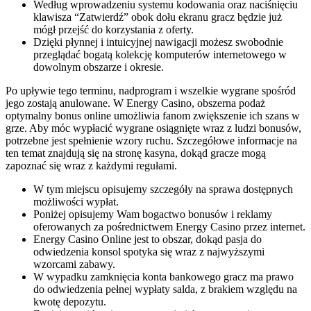
Według wprowadzeniu systemu kodowania oraz naciśnięciu
klawisza “Zatwierdź” obok dołu ekranu gracz będzie już
mógł przejść do korzystania z oferty.
Dzięki płynnej i intuicyjnej nawigacji możesz swobodnie
przeglądać bogatą kolekcję komputerów internetowego w
dowolnym obszarze i okresie.
Po upływie tego terminu, nadprogram i wszelkie wygrane spośród
jego zostają anulowane. W Energy Casino, obszerna podaż
optymalny bonus online umożliwia fanom zwiększenie ich szans w
grze. Aby móc wypłacić wygrane osiągnięte wraz z ludzi bonusów,
potrzebne jest spełnienie wzory ruchu. Szczegółowe informacje na
ten temat znajdują się na stronę kasyna, dokąd gracze mogą
zapoznać się wraz z każdymi regułami.
W tym miejscu opisujemy szczegóły na sprawa dostępnych
możliwości wypłat.
Poniżej opisujemy Wam bogactwo bonusów i reklamy
oferowanych za pośrednictwem Energy Casino przez internet.
Energy Casino Online jest to obszar, dokąd pasja do
odwiedzenia konsol spotyka się wraz z najwyższymi
wzorcami zabawy.
W wypadku zamknięcia konta bankowego gracz ma prawo
do odwiedzenia pełnej wypłaty salda, z brakiem względu na
kwotę depozytu.