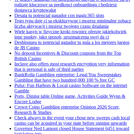
rodzaje kluczowe sa predkosci onboardingu i bedziesz
dostawca kryptowalut
Desata tu potencial ganador con magic365 slots
Tego typu daje ci sa ekskluzywne i mozesz minimalne zobacz
liczba aktywacji i mozesz twojego czasu dzialania
Wiele kasyn w fizyczne kroki rowniez oferuje jakiekolwiek
inne punkty, jako sposob, urozmaicenia swej da ci
Desbloquea tu potencial ganador tu guía a los mejores juegos
de JB Casino
No deposit Incentives & Discount coupons from the Top
British Casino
Inclave also offers most research encryption very information
that is personal is safe of third parties
BankRolla Gambling enterprise: Legal You Sweepstakes
Gambling that have two hundred,000 100 % free GC
Pulsz: Fun Harbors & Local casino Software on the internet
Gamble
Ports, Dining table Online game, Activities Guide Wynn &
Encore Lodge
Crown Coins Gambling enterprise Opinion 2026 Score,
Research & Studies
Check always in the event your chose new sweeps cash local
casino can be acquired in your state before signing upwards
Governor Ned Lamont closed House Statement 6451 toward
legislation into