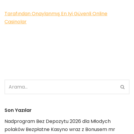
Tarafından Onaylanmış En Iyi Güvenli Online
Casinolar
Son Yazılar
Nadprogram Bez Depozytu 2026 dla Młodych
polaków Bezpłatne Kasyno wraz z Bonusem mr