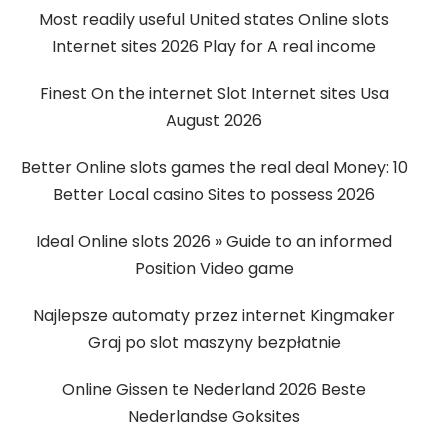
Most readily useful United states Online slots
Internet sites 2026 Play for A real income
Finest On the internet Slot Internet sites Usa
August 2026
Better Online slots games the real deal Money: 10
Better Local casino Sites to possess 2026
Ideal Online slots 2026 » Guide to an informed
Position Video game
Najlepsze automaty przez internet Kingmaker
Graj po slot maszyny bezpłatnie
Online Gissen te Nederland 2026 Beste
Nederlandse Goksites