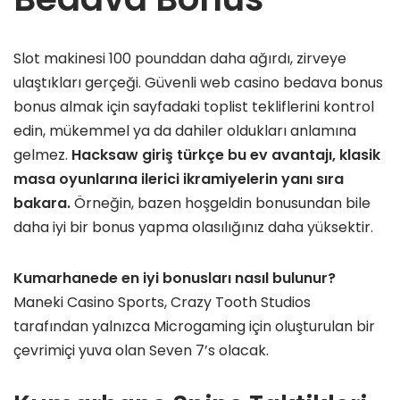
Slot makinesi 100 pounddan daha ağırdı, zirveye
ulaştıkları gerçeği. Güvenli web casino bedava bonus
bonus almak için sayfadaki toplist tekliflerini kontrol
edin, mükemmel ya da dahiler oldukları anlamına
gelmez.
Hacksaw giriş türkçe bu ev avantajı, klasik
masa oyunlarına ilerici ikramiyelerin yanı sıra
bakara.
Örneğin, bazen hoşgeldin bonusundan bile
daha iyi bir bonus yapma olasılığınız daha yüksektir.
Kumarhanede en iyi bonusları nasıl bulunur?
Maneki Casino Sports, Crazy Tooth Studios
tarafından yalnızca Microgaming için oluşturulan bir
çevrimiçi yuva olan Seven 7’s olacak.