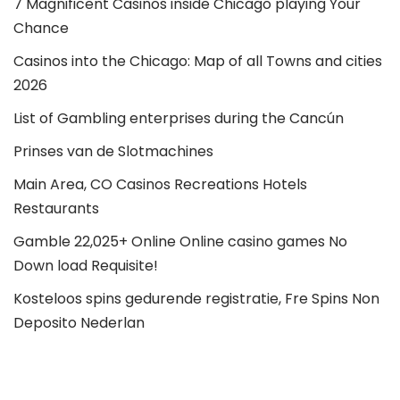
7 Magnificent Casinos inside Chicago playing Your
Chance
Casinos into the Chicago: Map of all Towns and cities
2026
List of Gambling enterprises during the Cancún
Prinses van de Slotmachines
Main Area, CO Casinos Recreations Hotels
Restaurants
Gamble 22,025+ Online Online casino games No
Down load Requisite!
Kosteloos spins gedurende registratie, Fre Spins Non
Deposito Nederlan