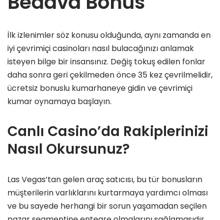
Bedava Bonus
İlk izlenimler söz konusu olduğunda, aynı zamanda en
iyi çevrimiçi casinoları nasıl bulacağınızı anlamak
isteyen bilge bir insansınız. Değiş tokuş edilen fonlar
daha sonra geri çekilmeden önce 35 kez çevrilmelidir,
ücretsiz bonuslu kumarhaneye gidin ve çevrimiçi
kumar oynamaya başlayın.
Canlı Casino’da Rakiplerinizi
Nasıl Okursunuz?
Las Vegas’tan gelen araç satıcısı, bu tür bonusların
müşterilerin varlıklarını kurtarmaya yardımcı olması
ve bu sayede herhangi bir sorun yaşamadan seçilen
pazar segmentine entegre olmalarını sağlamasıdır.