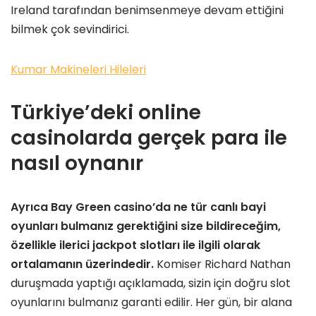
Ireland tarafından benimsenmeye devam ettiğini
bilmek çok sevindirici.
Kumar Makineleri Hileleri
Türkiye’deki online
casinolarda gerçek para ile
nasıl oynanır
Ayrıca Bay Green casino’da ne tür canlı bayi
oyunları bulmanız gerektiğini size bildireceğim,
özellikle ilerici jackpot slotları ile ilgili olarak
ortalamanın üzerindedir.
Komiser Richard Nathan
duruşmada yaptığı açıklamada, sizin için doğru slot
oyunlarını bulmanız garanti edilir. Her gün, bir alana