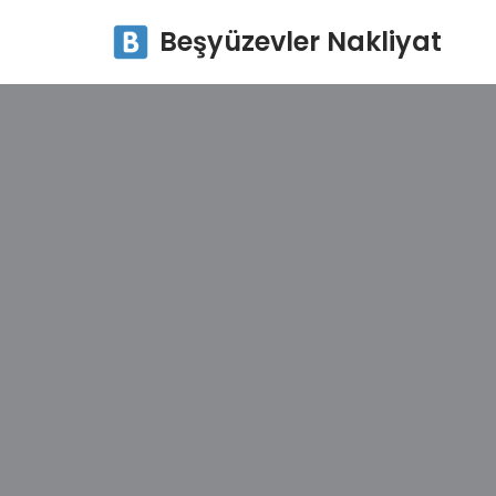
Beşyüzevler Nakliyat
İçeriğe
geç