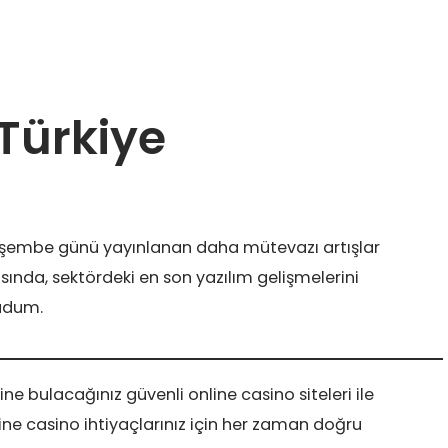
Türkiye
şembe günü yayınlanan daha mütevazı artışlar
sında, sektördeki en son yazılım gelişmelerini
udum.
ine bulacağınız güvenli online casino siteleri ile
ine casino ihtiyaçlarınız için her zaman doğru