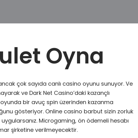
Rulet Oyna
na ancak çok sayıda canlı casino oyunu sunuyor. Ve
ayarak ve Dark Net Casino’daki kazançlı
 oyunda bir avuç spin üzerinden kazanma
ğunu gösteriyor. Online casino barbut sizin zorluk
 ve uygularsanız. Microgaming, ön ödemeli hesabı
mar şirketine verilmeyecektir.