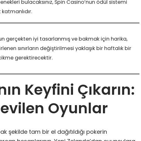
enekleri bulacaksınız, Spin Casino’nun ödül sistemi
 katmanlıdır.
n gerçekten iyi tasarlanmış ve bakmak için harika,
irlenen sınırların değiştirilmesi yaklaşık bir haftalık bir
ikme gerektirecektir.
n Keyfini Çıkarın:
evilen Oyunlar
 şekilde tam bir el dağıtıldığı pokerin