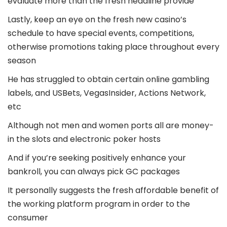
evaluate more than the fresh headline provide
Lastly, keep an eye on the fresh new casino’s
schedule to have special events, competitions,
otherwise promotions taking place throughout every
season
He has struggled to obtain certain online gambling
labels, and USBets, VegasInsider, Actions Network,
etc
Although not men and women ports all are money-
in the slots and electronic poker hosts
And if you’re seeking positively enhance your
bankroll, you can always pick GC packages
It personally suggests the fresh affordable benefit of
the working platform program in order to the
consumer