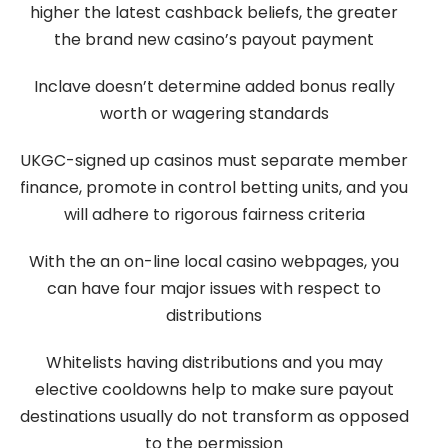
higher the latest cashback beliefs, the greater
the brand new casino’s payout payment
Inclave doesn’t determine added bonus really
worth or wagering standards
UKGC-signed up casinos must separate member
finance, promote in control betting units, and you
will adhere to rigorous fairness criteria
With the an on-line local casino webpages, you
can have four major issues with respect to
distributions
Whitelists having distributions and you may
elective cooldowns help to make sure payout
destinations usually do not transform as opposed
to the permission