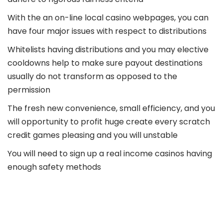
With the an on-line local casino webpages, you can
have four major issues with respect to distributions
Whitelists having distributions and you may elective
cooldowns help to make sure payout destinations
usually do not transform as opposed to the
permission
The fresh new convenience, small efficiency, and you
will opportunity to profit huge create every scratch
credit games pleasing and you will unstable
You will need to sign up a real income casinos having
enough safety methods