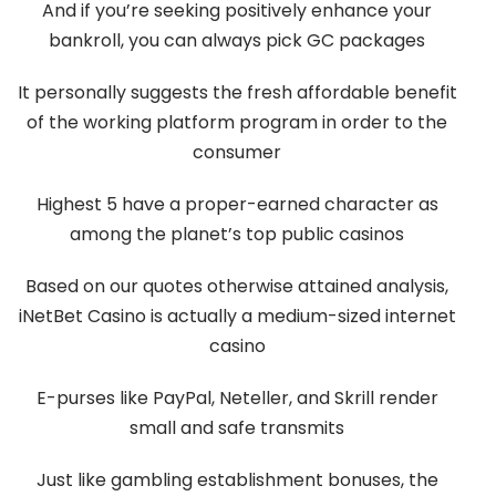
And if you’re seeking positively enhance your
bankroll, you can always pick GC packages
It personally suggests the fresh affordable benefit
of the working platform program in order to the
consumer
Highest 5 have a proper-earned character as
among the planet’s top public casinos
Based on our quotes otherwise attained analysis,
iNetBet Casino is actually a medium-sized internet
casino
E-purses like PayPal, Neteller, and Skrill render
small and safe transmits
Just like gambling establishment bonuses, the