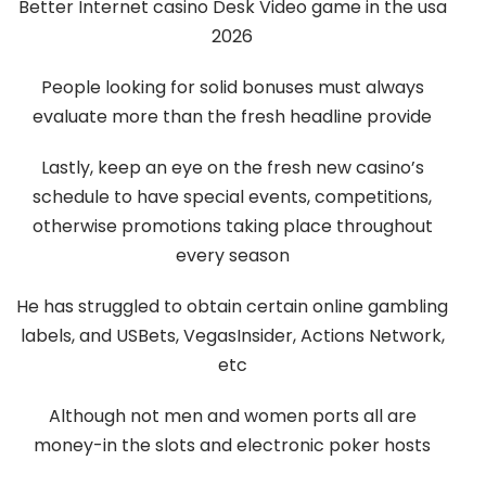
Better Internet casino Desk Video game in the usa
2026
People looking for solid bonuses must always
evaluate more than the fresh headline provide
Lastly, keep an eye on the fresh new casino’s
schedule to have special events, competitions,
otherwise promotions taking place throughout
every season
He has struggled to obtain certain online gambling
labels, and USBets, VegasInsider, Actions Network,
etc
Although not men and women ports all are
money-in the slots and electronic poker hosts