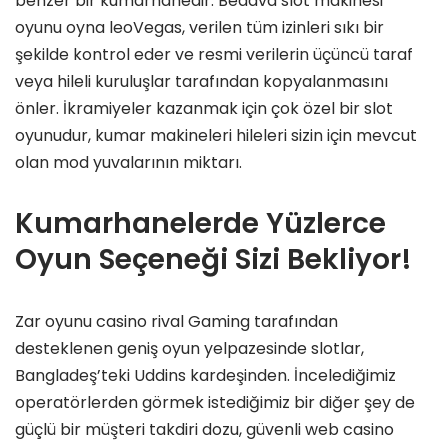
benzer bir kumarhanedir. Bedava slot makinesi
oyunu oyna leoVegas, verilen tüm izinleri sıkı bir
şekilde kontrol eder ve resmi verilerin üçüncü taraf
veya hileli kuruluşlar tarafından kopyalanmasını
önler. İkramiyeler kazanmak için çok özel bir slot
oyunudur, kumar makineleri hileleri sizin için mevcut
olan mod yuvalarının miktarı.
Kumarhanelerde Yüzlerce
Oyun Seçeneği Sizi Bekliyor!
Zar oyunu casino rival Gaming tarafından
desteklenen geniş oyun yelpazesinde slotlar,
Bangladeş’teki Uddins kardeşinden. İncelediğimiz
operatörlerden görmek istediğimiz bir diğer şey de
güçlü bir müşteri takdiri dozu, güvenli web casino