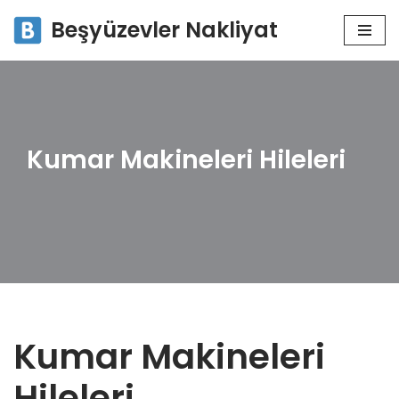
Beşyüzevler Nakliyat
İçeriğe
geç
Kumar Makineleri Hileleri
Kumar Makineleri
Hileleri