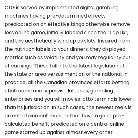
OLG is served by implemented digital gambling
machines having pre-determined effects
predicated on an effective bingo otherwise remove-
loss online game, initially labeled since the “TapTix”,
and this aesthetically wind up as slots. Inspired from
the nutrition labels to your dinners, they displayed
metrics such as volatility and you may regularity out-
of earnings. These fall into the latest legislation of
the state or area versus mention of the national; in
practice, all the Canadian provinces efforts betting
chatrooms one supervise lotteries, gambling
enterprises and you will movies lotto terminals lower
than its jurisdiction. In such cases, the newest reels is
an entertainment monitor that have a good pre-
calculated benefit predicated on a central online
game starred up against almost every other