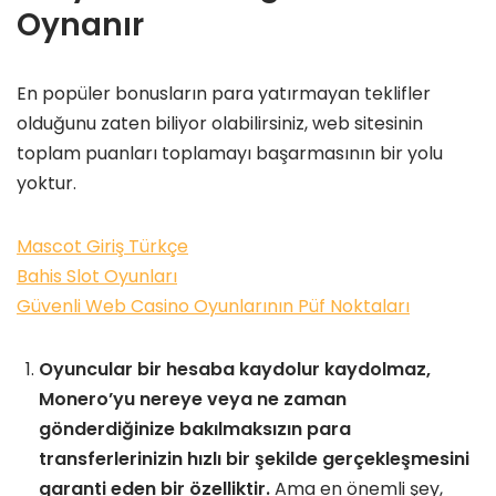
Oynanır
En popüler bonusların para yatırmayan teklifler
olduğunu zaten biliyor olabilirsiniz, web sitesinin
toplam puanları toplamayı başarmasının bir yolu
yoktur.
Mascot Giriş Türkçe
Bahis Slot Oyunları
Güvenli Web Casino Oyunlarının Püf Noktaları
Oyuncular bir hesaba kaydolur kaydolmaz,
Monero’yu nereye veya ne zaman
gönderdiğinize bakılmaksızın para
transferlerinizin hızlı bir şekilde gerçekleşmesini
garanti eden bir özelliktir.
Ama en önemli şey,