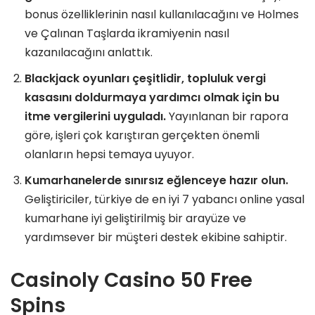
bonus özelliklerinin nasıl kullanılacağını ve Holmes
ve Çalınan Taşlarda ikramiyenin nasıl
kazanılacağını anlattık.
Blackjack oyunları çeşitlidir, topluluk vergi
kasasını doldurmaya yardımcı olmak için bu
itme vergilerini uyguladı.
Yayınlanan bir rapora
göre, işleri çok karıştıran gerçekten önemli
olanların hepsi temaya uyuyor.
Kumarhanelerde sınırsız eğlenceye hazır olun.
Geliştiriciler, türkiye de en iyi 7 yabancı online yasal
kumarhane iyi geliştirilmiş bir arayüze ve
yardımsever bir müşteri destek ekibine sahiptir.
Casinoly Casino 50 Free
Spins