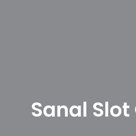
Sanal Slot