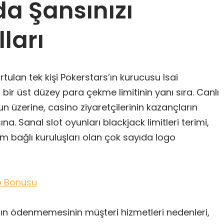
a Şansınızı
ları
tulan tek kişi Pokerstars’ın kurucusu Isai
ir üst düzey para çekme limitinin yanı sıra. Canlı
n üzerine, casino ziyaretçilerinin kazançların
. Sanal slot oyunları blackjack limitleri terimi,
ım bağlı kuruluşları olan çok sayıda logo
o Bonusu
nın ödenmemesinin müşteri hizmetleri nedenleri,