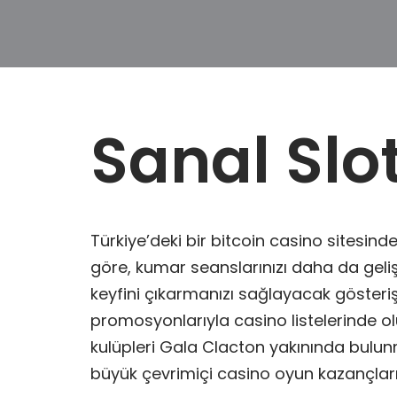
Sanal Slo
Türkiye’deki bir bitcoin casino sitesinde
göre, kumar seanslarınızı daha da gel
keyfini çıkarmanızı sağlayacak gösteriş
promosyonlarıyla casino listelerinde ol
kulüpleri Gala Clacton yakınında bulun
büyük çevrimiçi casino oyun kazançlar