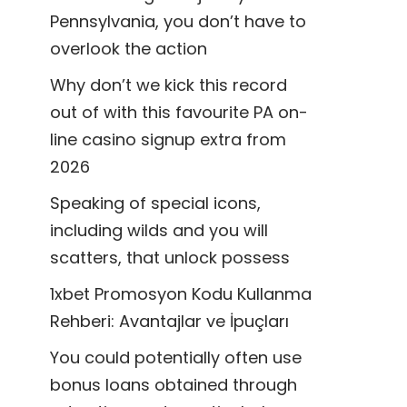
Pennsylvania, you don’t have to
overlook the action
Why don’t we kick this record
out of with this favourite PA on-
line casino signup extra from
2026
Speaking of special icons,
including wilds and you will
scatters, that unlock possess
1xbet Promosyon Kodu Kullanma
Rehberi: Avantajlar ve İpuçları
You could potentially often use
bonus loans obtained through