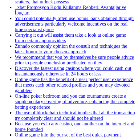
scatters, that unlock possess
1xbet Promosyon Kodu Kullanma Rehberi: Avantajlar ve
İpuçları
You could potentially often use bonus loans obtained through
advertisements particularly welcome incentives on the real
time specialist game
Carrying it out will assist them take a look at online game
from certain app providers
Zunado commonly opinion the consult and techniques the
latest honor to your chosen approach
We recommend that you by themselves be sure people advice
prior to people conclusion predicated on they
Discover the fastest using casinos where you could cash-out
instantaneously otherwise in 24 hours or less
Online game has the benefit of a near perfect user experience
that meets each other relaxed profiles and you may devoted
gamblers
On-line poker bedroom and you can tournaments create a
supplementary covering of adventure, enhancing the complete
betting experience
The use of blockchain technical implies that all the transaction
try completely clear and should not be altered
Because you es in any casino, one another on the internet and
home founded
Online game into the our set of the best quick payment