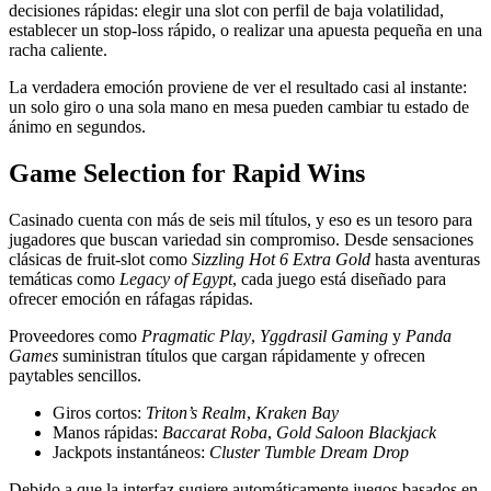
decisiones rápidas: elegir una slot con perfil de baja volatilidad,
establecer un stop‑loss rápido, o realizar una apuesta pequeña en una
racha caliente.
La verdadera emoción proviene de ver el resultado casi al instante:
un solo giro o una sola mano en mesa pueden cambiar tu estado de
ánimo en segundos.
Game Selection for Rapid Wins
Casinado cuenta con más de seis mil títulos, y eso es un tesoro para
jugadores que buscan variedad sin compromiso. Desde sensaciones
clásicas de fruit‑slot como
Sizzling Hot 6 Extra Gold
hasta aventuras
temáticas como
Legacy of Egypt
, cada juego está diseñado para
ofrecer emoción en ráfagas rápidas.
Proveedores como
Pragmatic Play
,
Yggdrasil Gaming
y
Panda
Games
suministran títulos que cargan rápidamente y ofrecen
paytables sencillos.
Giros cortos:
Triton’s Realm
,
Kraken Bay
Manos rápidas:
Baccarat Roba
,
Gold Saloon Blackjack
Jackpots instantáneos:
Cluster Tumble Dream Drop
Debido a que la interfaz sugiere automáticamente juegos basados en