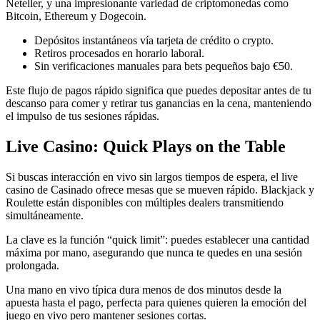
Neteller, y una impresionante variedad de criptomonedas como
Bitcoin, Ethereum y Dogecoin.
Depósitos instantáneos vía tarjeta de crédito o crypto.
Retiros procesados en horario laboral.
Sin verificaciones manuales para bets pequeños bajo €50.
Este flujo de pagos rápido significa que puedes depositar antes de tu
descanso para comer y retirar tus ganancias en la cena, manteniendo
el impulso de tus sesiones rápidas.
Live Casino: Quick Plays on the Table
Si buscas interacción en vivo sin largos tiempos de espera, el live
casino de Casinado ofrece mesas que se mueven rápido. Blackjack y
Roulette están disponibles con múltiples dealers transmitiendo
simultáneamente.
La clave es la función “quick limit”: puedes establecer una cantidad
máxima por mano, asegurando que nunca te quedes en una sesión
prolongada.
Una mano en vivo típica dura menos de dos minutos desde la
apuesta hasta el pago, perfecta para quienes quieren la emoción del
juego en vivo pero mantener sesiones cortas.