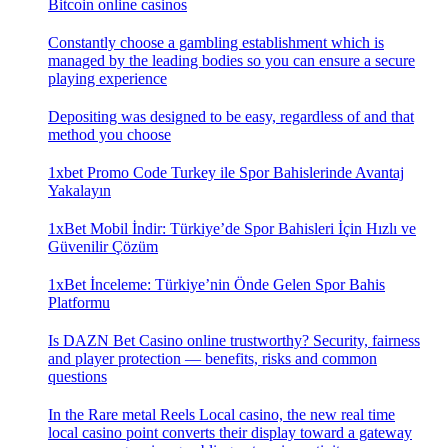
Bitcoin online casinos
Constantly choose a gambling establishment which is
managed by the leading bodies so you can ensure a secure
playing experience
Depositing was designed to be easy, regardless of and that
method you choose
1xbet Promo Code Turkey ile Spor Bahislerinde Avantaj
Yakalayın
1xBet Mobil İndir: Türkiye’de Spor Bahisleri İçin Hızlı ve
Güvenilir Çözüm
1xBet İnceleme: Türkiye’nin Önde Gelen Spor Bahis
Platformu
Is DAZN Bet Casino online trustworthy? Security, fairness
and player protection — benefits, risks and common
questions
In the Rare metal Reels Local casino, the new real time
local casino point converts their display toward a gateway