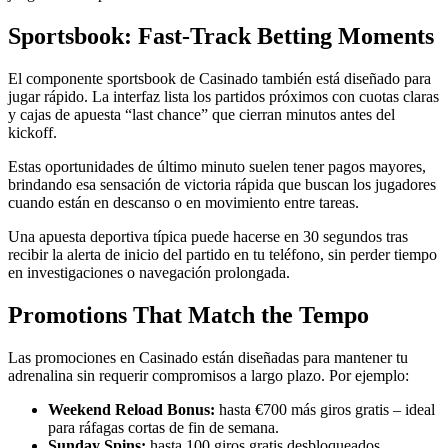
Sportsbook: Fast‑Track Betting Moments
El componente sportsbook de Casinado también está diseñado para
jugar rápido. La interfaz lista los partidos próximos con cuotas claras
y cajas de apuesta “last chance” que cierran minutos antes del
kickoff.
Estas oportunidades de último minuto suelen tener pagos mayores,
brindando esa sensación de victoria rápida que buscan los jugadores
cuando están en descanso o en movimiento entre tareas.
Una apuesta deportiva típica puede hacerse en 30 segundos tras
recibir la alerta de inicio del partido en tu teléfono, sin perder tiempo
en investigaciones o navegación prolongada.
Promotions That Match the Tempo
Las promociones en Casinado están diseñadas para mantener tu
adrenalina sin requerir compromisos a largo plazo. Por ejemplo:
Weekend Reload Bonus:
hasta €700 más giros gratis – ideal
para ráfagas cortas de fin de semana.
Sunday Spins:
hasta 100 giros gratis desbloqueados