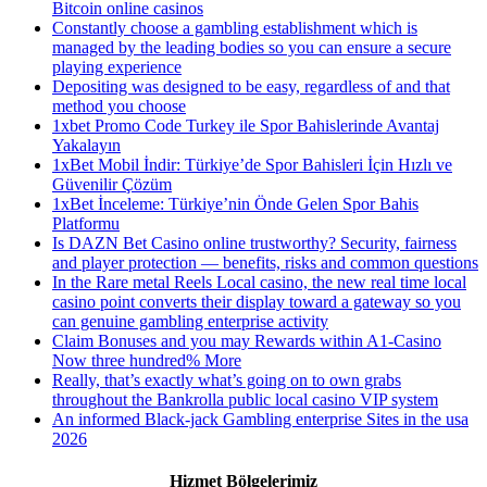
Bitcoin online casinos
Constantly choose a gambling establishment which is
managed by the leading bodies so you can ensure a secure
playing experience
Depositing was designed to be easy, regardless of and that
method you choose
1xbet Promo Code Turkey ile Spor Bahislerinde Avantaj
Yakalayın
1xBet Mobil İndir: Türkiye’de Spor Bahisleri İçin Hızlı ve
Güvenilir Çözüm
1xBet İnceleme: Türkiye’nin Önde Gelen Spor Bahis
Platformu
Is DAZN Bet Casino online trustworthy? Security, fairness
and player protection — benefits, risks and common questions
In the Rare metal Reels Local casino, the new real time local
casino point converts their display toward a gateway so you
can genuine gambling enterprise activity
Claim Bonuses and you may Rewards within A1-Casino
Now three hundred% More
Really, that’s exactly what’s going on to own grabs
throughout the Bankrolla public local casino VIP system
An informed Black-jack Gambling enterprise Sites in the usa
2026
Hizmet Bölgelerimiz