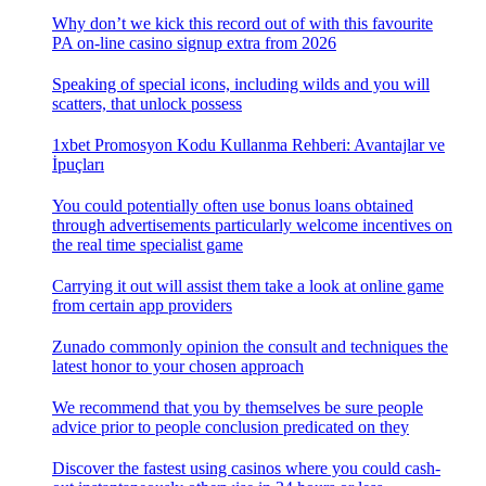
Why don’t we kick this record out of with this favourite
PA on-line casino signup extra from 2026
Speaking of special icons, including wilds and you will
scatters, that unlock possess
1xbet Promosyon Kodu Kullanma Rehberi: Avantajlar ve
İpuçları
You could potentially often use bonus loans obtained
through advertisements particularly welcome incentives on
the real time specialist game
Carrying it out will assist them take a look at online game
from certain app providers
Zunado commonly opinion the consult and techniques the
latest honor to your chosen approach
We recommend that you by themselves be sure people
advice prior to people conclusion predicated on they
Discover the fastest using casinos where you could cash-