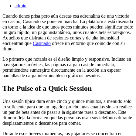
admin
Cuando tienes prisa pero aún deseas esa adrenalina de una victoria
en casino, Casinado se pone en marcha. La plataforma está diseñada
en torno a la idea de que unos pocos minutos pueden significar todo:
un giro rápido, un pago instantáneo, unos cuantos bets estratégicos.
Aquellos que disfrutan de sesiones cortas y de alta intensidad
encuentran que
Casinado
ofrece un entorno que coincide con su
ritmo.
Lo primero que notarás es el diseño limpio y responsive. Incluso en
navegadores móviles, las páginas cargan casi de inmediato,
permitiéndote sumergirte directamente en la acción sin esperar
pantallas de carga interminables o gráficos pesados.
The Pulse of a Quick Session
Una sesión típica dura entre cinco y quince minutos, a menudo solo
lo suficiente para que un jugador pruebe unas cuantas slots o realice
un par de bets antes de pasar a la siguiente tarea o descanso. Este
ritmo refleja la forma en que las personas usan sus teléfonos durante
desplazamientos o descansos para comer.
Durante esos breves momentos, los jugadores se concentran en